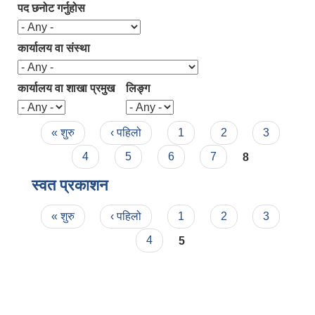
पद छनोट गर्नुहोस
कार्यालय वा संस्था
कार्यालय वा शाखा प्रमुख
लिङ्ग
Pages
« शुरु
‹ पहिलो
1
2
3
4
5
6
7
8
स्वत प्रकाशन
Pages
« शुरु
‹ पहिलो
1
2
3
4
5