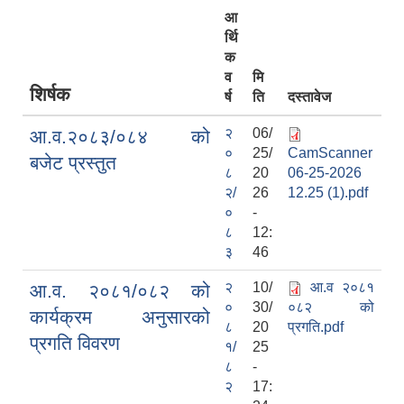
आ
र्थि
क
व
मि
शिर्षक
र्ष
ति
दस्तावेज
२
06/
आ.व.२०८३/०८४ को
०
25/
CamScanner
बजेट प्रस्तुत
८
20
06-25-2026
२/
26
12.25 (1).pdf
०
-
८
12:
३
46
२
10/
आ.व २०८१
आ.व. २०८१/०८२ को
०
30/
०८२ को
कार्यक्रम अनुसारको
८
20
प्रगति.pdf
प्रगति विवरण
१/
25
८
-
२
17: