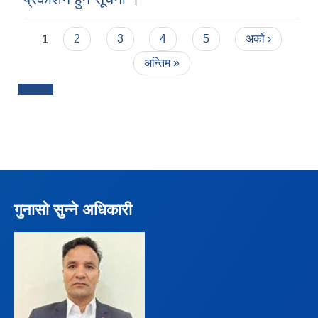
Pages
1
2
3
4
5
अर्को ›
अन्तिम »
गुनासो सुन्ने अधिकारी