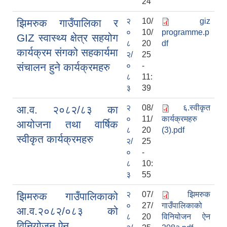
24
२
10/
giz
झिमरुक गाउँपालिका र
०
10/
programme.p
GIZ स्वास्थ्य क्षेत्र सहयोग
८
20
df
कार्यक्रम संगको सहकार्यमा
२/
25
संचालन हुने कार्यक्रमहरु
०
-
८
11:
३
39
२
08/
६.स्वीकृत
आ.व. २०८२/८३ का
०
11/
कार्यक्रमहरु
आयोजना तथा वार्षिक
८
20
(3).pdf
स्वीकृत कार्यक्रमहरु
२/
25
०
-
८
10:
३
55
२
07/
झिमरुक
झिमरुक गाउँपालिकाको
०
27/
गाउँपालिकाको
आ.व.२०८२/०८३ को
८
20
विनियोजन ऐन
विनियोजन ऐन