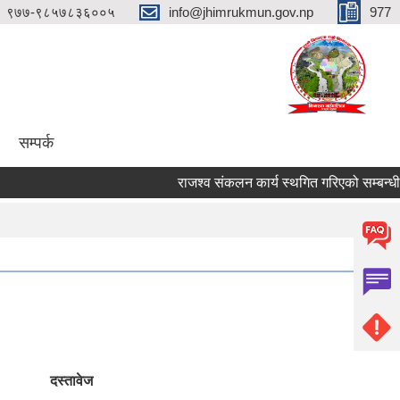
९७७-९८५७८३६००५
info@jhimrukmun.gov.np
977
सम्पर्क
राजश्व संकलन कार्य स्थगित गरिएको सम्बन्धी अत्यन्
दस्तावेज