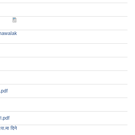
,
nawalak
ा.pdf
चा.pdf
ा.मा दिने