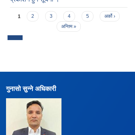
Pages
1
2
3
4
5
अर्को ›
अन्तिम »
गुनासो सुन्ने अधिकारी