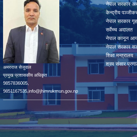
नेपाल सरकार अर्
केन्द्रीय पञ्जी
नेपाल सरकार गृह
सर्वेच्च अदालत
नेपाल कानून आ
नेपाल सरकार सञ्
शिक्षा मन्त्रालय
श्रम संसार प्रणा
अमरराज सेजुवाल
प्रमुख प्रशासकीय अधिकृत
9857836005,
9851167535,info@jhimrukmun.gov.np