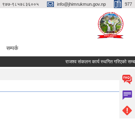
९७७-९८५७८३६००५
info@jhimrukmun.gov.np
977
सम्पर्क
राजश्व संकलन कार्य स्थगित गरिएको सम्बन्धी अ