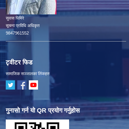
सुवास घिमिरे
सूचना प्रविधि अधिकृत
9847961552
ट्वीटर फिड
सामाजिक सञ्जालका लिंकहरु
गुनासो गर्न यो QR प्रयोग गर्नुहोस