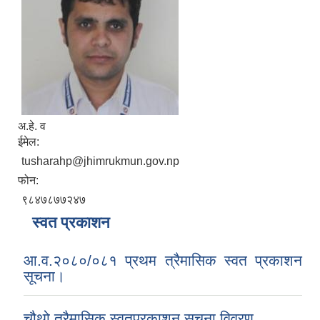
अ.हे. व
ईमेल:
tusharahp@jhimrukmun.gov.np
फोन:
९८४७८७७२४७
स्वत प्रकाशन
आ.व.२०८०/०८१ प्रथम त्रैमासिक स्वत प्रकाशन
सूचना।
चौथो त्रैमासिक स्वतप्रकाशन सूचना विवरण