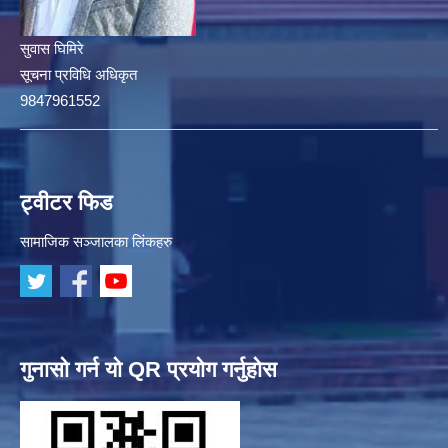
सुवास घिमिरे
सूचना प्रविधि अधिकृत
9847961552
ट्वीटर फिड
सामाजिक सञ्जालका लिंकहरु
गुनासो गर्न यो QR प्रयोग गर्नुहोस