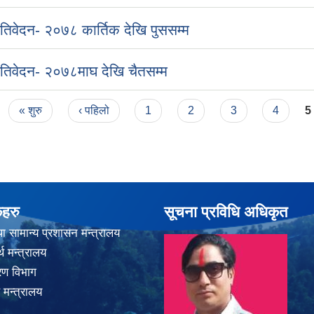
्रतिवेदन- २०७८ कार्तिक देखि पुससम्म
्रतिवेदन- २०७८माघ देखि चैतसम्म
« शुरु
‹ पहिलो
1
2
3
4
5
कहरु
सूचना प्रविधि अधिकृत
ा सामान्य प्रशासन मन्त्रालय
थ मन्त्रालय
करण विभाग
 मन्त्रालय