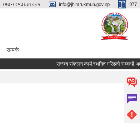
९७७-९८५७८३६००५
info@jhimrukmun.gov.np
977
सम्पर्क
राजश्व संकलन कार्य स्थगित गरिएको सम्बन्धी अत्यन्तै