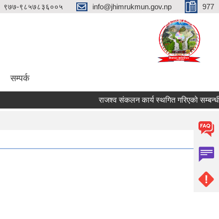
९७७-९८५७८३६००५
info@jhimrukmun.gov.np
977
सम्पर्क
राजश्व संकलन कार्य स्थगित गरिएको सम्बन्धी अत्यन