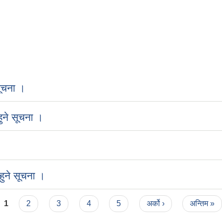
ूचना ।
ुने सूचना ।
ुने सूचना ।
1
2
3
4
5
अर्को ›
अन्तिम »