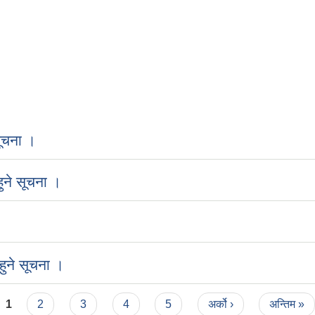
ूचना ।
ुने सूचना ।
ुने सूचना ।
1
2
3
4
5
अर्को ›
अन्तिम »