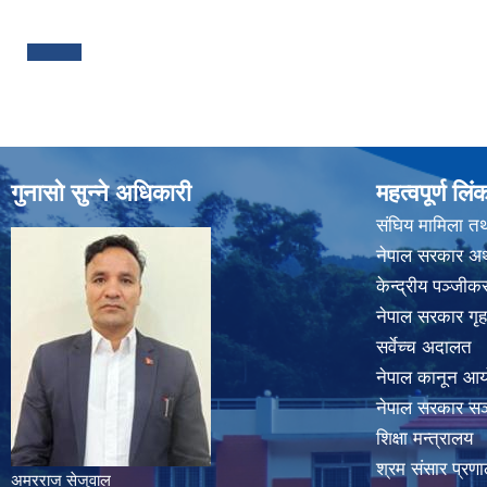
Pages
गुनासो सुन्ने अधिकारी
महत्वपूर्ण लिं
संघिय मामिला तथ
नेपाल सरकार अर्
केन्द्रीय पञ्जी
नेपाल सरकार गृह
सर्वेच्च अदालत
नेपाल कानून आ
नेपाल सरकार सञ्
शिक्षा मन्त्रालय
श्रम संसार प्रणा
अमरराज सेजुवाल