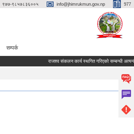
९७७-९८५७८३६००५
info@jhimrukmun.gov.np
977
सम्पर्क
राजश्व संकलन कार्य स्थगित गरिएको सम्बन्धी अत्यन्तै जरु