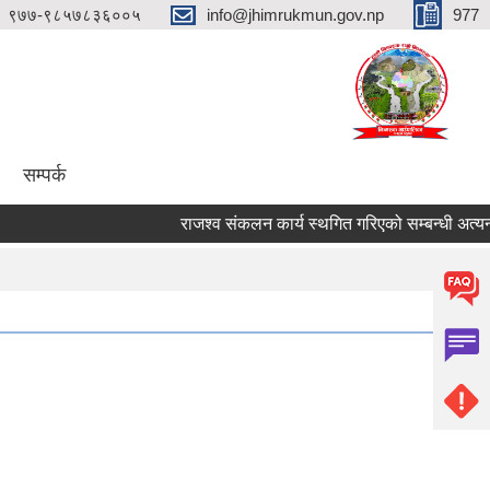
९७७-९८५७८३६००५
info@jhimrukmun.gov.np
977
सम्पर्क
राजश्व संकलन कार्य स्थगित गरिएको सम्बन्धी अत्यन्तै जर