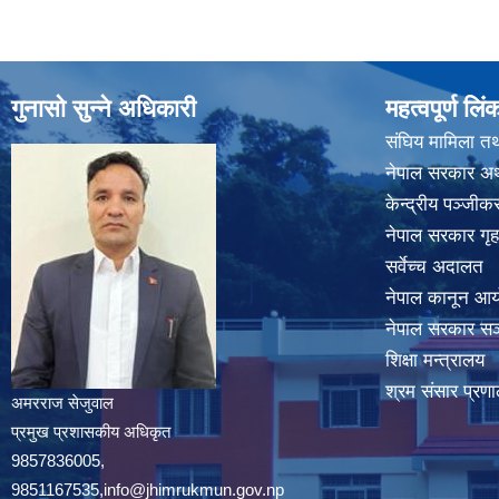
गुनासो सुन्ने अधिकारी
महत्वपूर्ण लिं
संघिय मामिला तथ
नेपाल सरकार अर्
केन्द्रीय पञ्जी
नेपाल सरकार गृह
सर्वेच्च अदालत
नेपाल कानून आ
नेपाल सरकार सञ्
शिक्षा मन्त्रालय
श्रम संसार प्रणा
अमरराज सेजुवाल
प्रमुख प्रशासकीय अधिकृत
9857836005,
9851167535,info@jhimrukmun.gov.np