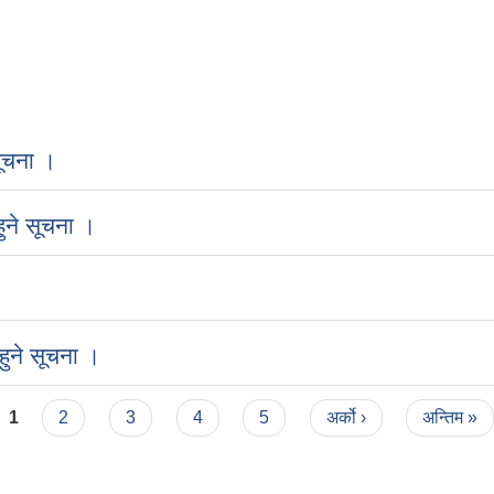
ूचना ।
ुने सूचना ।
ुने सूचना ।
1
2
3
4
5
अर्को ›
अन्तिम »