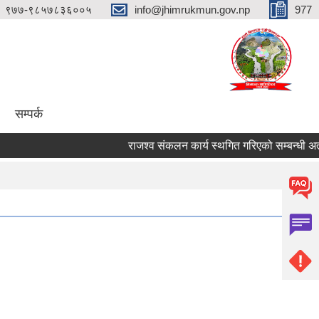
९७७-९८५७८३६००५
info@jhimrukmun.gov.np
977
सम्पर्क
राजश्व संकलन कार्य स्थगित गरिएको सम्बन्धी अत्यन्तै