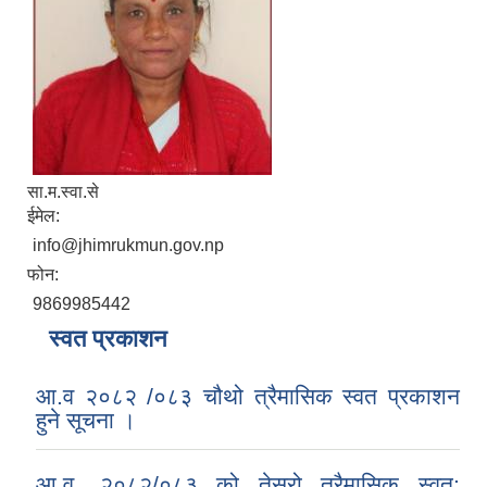
सा.म.स्वा.से
ईमेल:
info@jhimrukmun.gov.np
फोन:
9869985442
स्वत प्रकाशन
आ.व २०८२ /०८३ चौथो त्रैमासिक स्वत प्रकाशन
हुने सूचना ।
आ.व. २०८२/०८३ को तेस्रो त्रैमासिक स्वत: