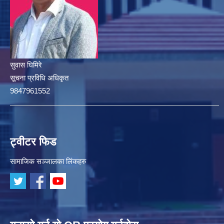
सुवास घिमिरे
सूचना प्रविधि अधिकृत
9847961552
ट्वीटर फिड
सामाजिक सञ्जालका लिंकहरु