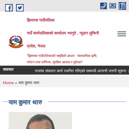
Skip to main content
झिमरुक गाउँपालिका
गाउँ कार्यपालिकाको कार्यालय भ्यागुते , प्यूठान लुम्बिनी
प्रदेश, नेपाल
"झिमरुक गाउँपालिकाको समृद्दिको आधार : व्यवसायिक कृषि,
पर्यटन तथा वाणिज्य, सुरक्षित आवास र पुर्वाधार"
समाचार
राजश्व संकलन कार्य स्थगित गरिएको सम्बन्धी अत्यन्तै जरुरी सूचना ।
You are here
Home
» याम कुमार थारु
याम कुमार थारु