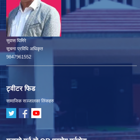
सुवास घिमिरे
सूचना प्रविधि अधिकृत
9847961552
ट्वीटर फिड
सामाजिक सञ्जालका लिंकहरु