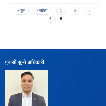
Pages
« शुरु
‹ पहिलो
1
2
3
4
5
गुनासो सुन्ने अधिकारी