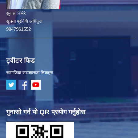
सुवास घिमिरे
सूचना प्रविधि अधिकृत
9847961552
ट्वीटर फिड
सामाजिक सञ्जालका लिंकहरु
गुनासो गर्न यो QR प्रयोग गर्नुहोस