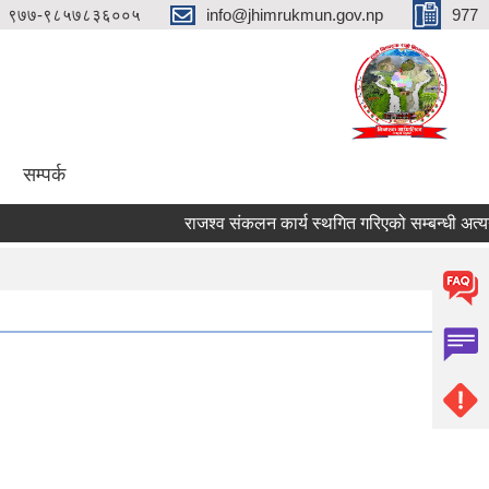
९७७-९८५७८३६००५
info@jhimrukmun.gov.np
977
सम्पर्क
राजश्व संकलन कार्य स्थगित गरिएको सम्बन्धी अत्यन्तै 