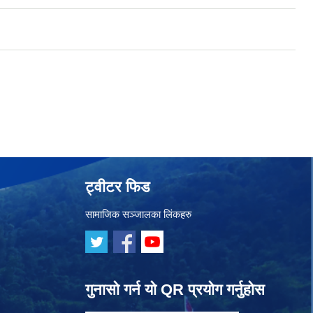
ट्वीटर फिड
सामाजिक सञ्जालका लिंकहरु
गुनासो गर्न यो QR प्रयोग गर्नुहोस