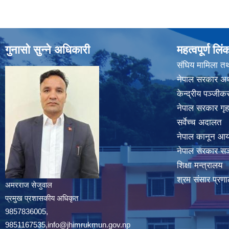
गुनासो सुन्ने अधिकारी
महत्वपूर्ण लिं
संघिय मामिला तथ
नेपाल सरकार अर्
केन्द्रीय पञ्जी
नेपाल सरकार गृह
सर्वेच्च अदालत
नेपाल कानून आ
नेपाल सरकार सञ्
शिक्षा मन्त्रालय
श्रम संसार प्रणा
अमरराज सेजुवाल
प्रमुख प्रशासकीय अधिकृत
9857836005,
9851167535,info@jhimrukmun.gov.np