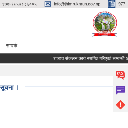
९७७-९८५७८३६००५
info@jhimrukmun.gov.np
977
सम्पर्क
राजश्व संकलन कार्य स्थगित गरिएको सम्बन्धी अत्यन्तै
ी सूचना ।