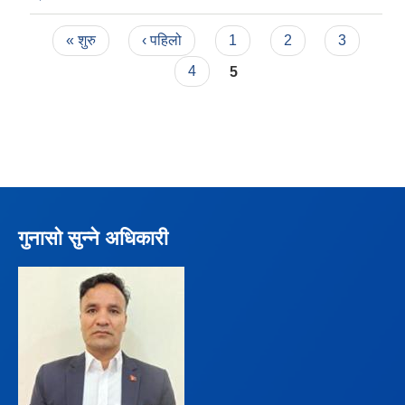
Pages
« शुरु
‹ पहिलो
1
2
3
4
5
गुनासो सुन्ने अधिकारी