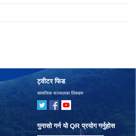
ट्वीटर फिड
सामाजिक सञ्जालका लिंकहरु
गुनासो गर्न यो QR प्रयोग गर्नुहोस