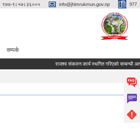
९७७-९८५७८३६००५
info@jhimrukmun.gov.np
977
सम्पर्क
राजश्व संकलन कार्य स्थगित गरिएको सम्बन्धी अत्यन्तै