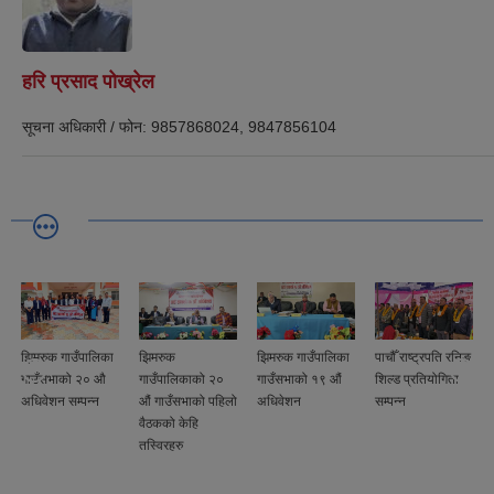
हरि प्रसाद पोख्रेल
सूचना अधिकारी
/
फोन:
9857868024, 9847856104
झिमरुक गाउँपालिका
झिमरुक
झिमरुक गाउँपालिका
पाचौँ राष्ट्रपति रनिङ
गाउँसभाको २० औ
गाउँपालिकाको २०
गाउँसभाको १९ औं
शिल्ड प्रतियोगिता
अधिवेशन सम्पन्न
औं गाउँसभाको पहिलो
अधिवेशन
सम्पन्न
वैठकको केहि
तस्विरहरु