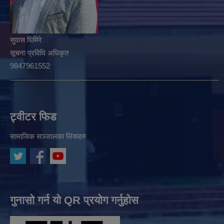
सुवास घिमिरे
सूचना प्रविधि अधिकृत
9847961552
ट्वीटर फिड
सामाजिक सञ्जालका लिंकहरु
गुनासो गर्न यो QR प्रयोग गर्नुहोस