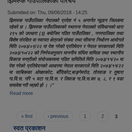
झिमरुक गाउँपालिकाको परिचय
Submitted on:
Thu, 09/06/2018 - 14:25
झिमरुक गाउँपालिका नेपालको प्रदेश नं ५ अन्तर्गत प्यूठान जिल्लामा
रहेको छ । झिमरुक गाउँपालिकाको स्थापना नेपालको संविधानको धारा
२९५ को उपधारा (३) बमोजिम गठित गाउँपालिका , नगरपालिका तथा
बिशेष संरक्षित वा स्वायत क्षेत्रको संख्या तथा सीमाना निर्धारण आयोगले
मिति २०७३/०९/२२ मा पेश गरेको प्रतिवेदन र नेपाल सरकारको मिति
२०७३/१०/२२ को निर्णयअनुसार माननीय संघिय मामिला तथा स्थानीय
विकास मन्त्रीको संयोजकत्वमा गठित समितिले मिति २०७३/११/२० मा
पेश गरेको प्रतिवेदनको आधारमा नेपाल सरकारले मिति २०७३/११/२२
मा साबिकका ओखरकोट, बाँदिकोट,बाङ्गेमरोठ, तोरवाङ र तुषारा
गा.वि.स. गरि ५ वटा गा.वि.स. र लिवाङ गा.वि.स.का ७, ८, र ९ वडा
समावेश गरी भएको हो । ।"
Read more
about झिमरुक गाउँपालिकाको परिचय
Pages
« first
‹ previous
1
2
3
स्वत प्रकाशन