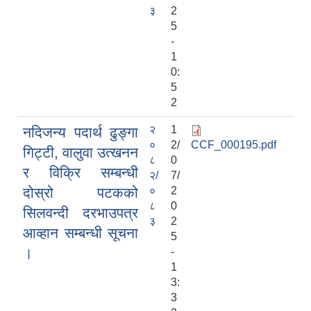
३
2
5
-
1
0:
5
2
२
1
नदिजन्य पदार्थ ढुङ्गा
०
2/
CCF_000195.pdf
गिट्टी, वालुवा उत्खनन
८
0
र विक्रि सम्बन्धी
२/
7/
द‍ोस्रो पटकको
०
2
८
0
सिलवन्दी दरभाउपत्र
३
2
आव्हान सम्बन्धी सूचना
5
।
-
1
3:
3