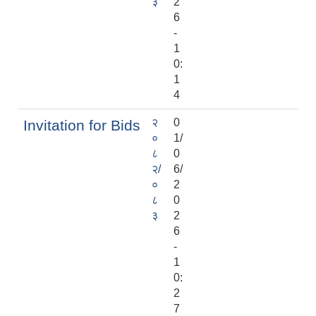
३
2
6
-
1
0:
1
4
२
0
Invitation for Bids
०
1/
८
0
२/
6/
०
2
८
0
३
2
6
-
1
0:
2
7