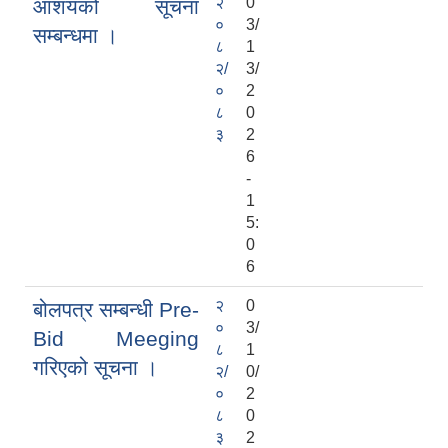
२
0
आशयको सूचना
०
3/
सम्बन्धमा ।
८
1
२/
3/
०
2
८
0
३
2
6
-
1
5:
0
6
२
0
बोलपत्र सम्बन्धी Pre-
०
3/
Bid Meeging
८
1
गरिएको सूचना ।
२/
0/
०
2
८
0
३
2