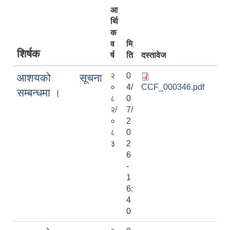
आ
र्थि
क
व
मि
शिर्षक
र्ष
ति
दस्तावेज
२
0
आशयको सूचना
०
4/
CCF_000346.pdf
सम्बन्धमा ।
८
0
२/
7/
०
2
८
0
३
2
6
-
1
6:
4
0