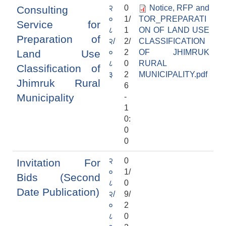
२
0
Notice, RFP and
Consulting
०
1/
TOR_PREPARATI
Service for
८
1
ON OF LAND USE
Preparation of
२/
2/
CLASSIFICATION
Land Use
०
2
OF JHIMRUK
८
0
RURAL
Classification of
३
2
MUNICIPALITY.pdf
Jhimruk Rural
6
Municipality
-
1
0:
0
0
२
0
Invitation For
०
1/
Bids (Second
८
0
Date Publication)
२/
9/
०
2
८
0