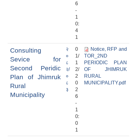
6
-
1
0:
4
1
२
0
Notice, RFP and
Consulting
०
1/
TOR_2ND
Sevice for
८
1
PERIODIC PLAN
Second Peridic
२/
2/
OF JHIMRUK
Plan of Jhimruk
०
2
RURAL
८
0
MUNICIPALITY.pdf
Rural
३
2
Municipality
6
-
1
0:
0
1