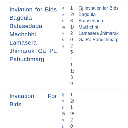
२
1
Inviation for Bids
Inviation for Bids
०
2/
Bagdula
Bagdula
८
3
Batasedada
Batasedada
२/
1/
Machchhi
Machchhi
०
2
Lamasera Jhimaruk
८
0
Ga Pa Pahuchmarg
Lamasera
३
2
Jhimaruk Ga Pa
5
Pahuchmarg
-
1
1:
3
9
२
1
Invitation For
०
2/
Bids
८
1
२/
9/
०
2
८
0