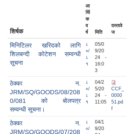
आ
र्थि
क
व
दस्तावे
शिर्षक
र्ष
मिति
ज
८
05/0
मिनिटिलर खरिदको लागि
०/
9/20
शिलबन्दी कोटेशन सम्वन्धी
८
24 -
सूचना
१
16:0
3
८
04/2
ठेक्का न.
०/
5/20
CCF_
JRM/SQ/GOODS/08/208
८
24 -
0000
0/081 को बोलपत्र
१
11:05
51.pd
सम्वन्धी सूचना।
f
८
04/1
ठेक्का न.
०/
9/20
JRM/SQ/GOODS/07/208