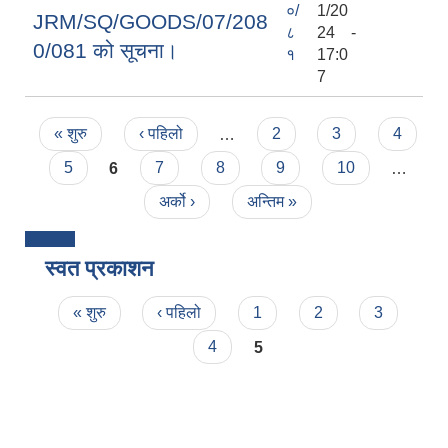
०/
1/20
JRM/SQ/GOODS/07/208
८
24 -
0/081 को सूचना।
१
17:0
7
Pages
« शुरु
‹ पहिलो
…
2
3
4
5
6
7
8
9
10
…
अर्को ›
अन्तिम »
स्वत प्रकाशन
Pages
« शुरु
‹ पहिलो
1
2
3
4
5