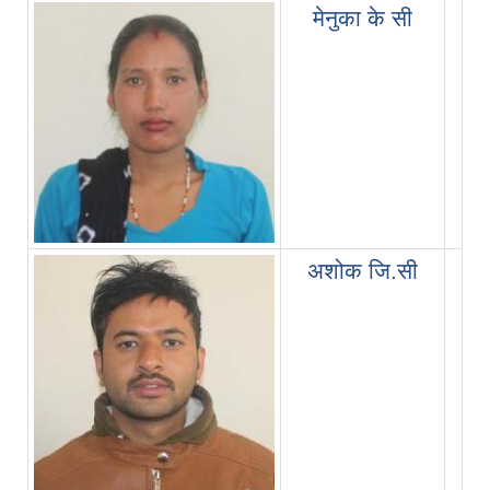
मेनुका के सी
इ
अशोक जि.सी