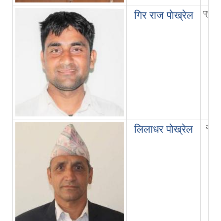
प्राव
गिर राज पाेख्रेल
अ.सब
लिलाधर पोख्रेल