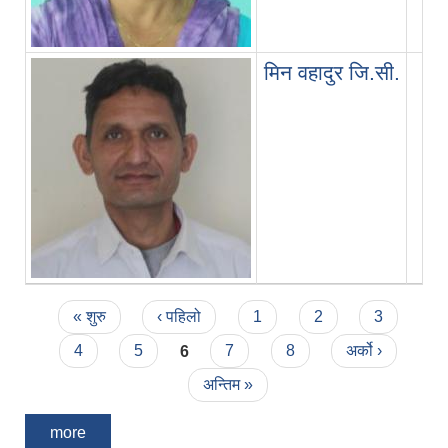
मिन वहादुर जि.सी.
Pages
« शुरु
‹ पहिलो
1
2
3
4
5
6
7
8
अर्को ›
अन्तिम »
more