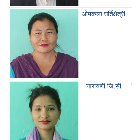
ओमकला घर्तिक्षेत्री
हेल्थ
नारायणी जि.सी