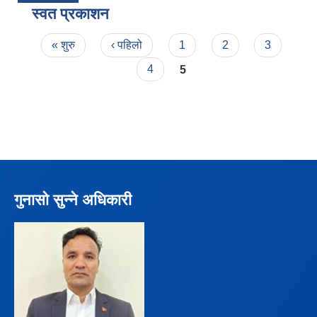
स्वत प्रकाशन
Pages
« शुरु
‹ पहिलो
1
2
3
4
5
गुनासो सुन्ने अधिकारी