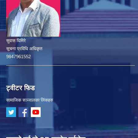
सुवास घिमिरे
सूचना प्रविधि अधिकृत
9847961552
ट्वीटर फिड
सामाजिक सञ्जालका लिंकहरु